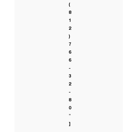
(
8
1
2
)
7
6
6
-
3
2
-
8
0
"
]