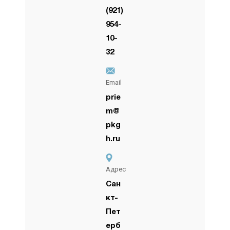
(921)
954-
10-
32
Email
prie
m@
pkg
h.ru
Адрес
Сан
кт-
Пет
ерб