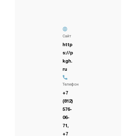
Сайт
http
s://p
kgh.
ru
Телефон
+7
(812)
576-
06-
71,
+7