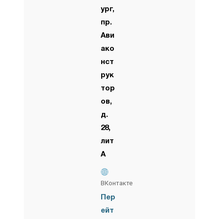
ург,
пр.
Ави
ако
нст
рук
тор
ов,
д.
28,
лит
А
ВКонтакте
Пер
ейт