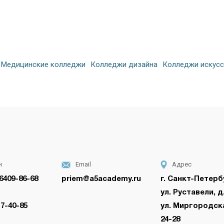
Медицинские колледжи
Колледжи дизайна
Колледжи искусс
н
Email
Адрес
 6409-86-68
priem@a5academy.ru
г. Санкт-Петерб
ул. Руставели, д.
17-40-85
ул. Миргородск
24-28