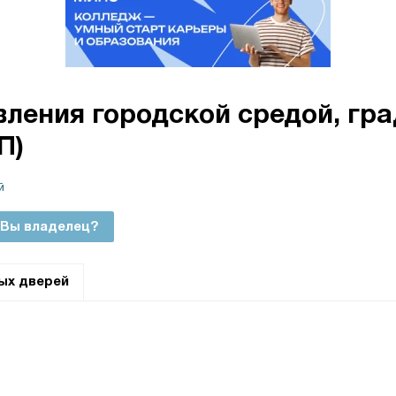
ления городской средой, гра
П)
й
Вы владелец?
ых дверей